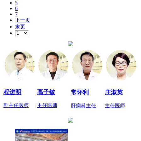
5
6
7
下一页
末页
程进明
高子敏
常怀利
庄淑英
副主任医师
主任医师
肝病科主任
主任医师