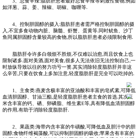
3、忌食辛辣:脂肪肝患者最好忌食辛辣等刺激性食物,例如
如洋葱、蒜、姜、辣椒、胡椒、咖喱等.
4、控制胆固醇的摄入:脂肪肝患者需严格控制胆固醇的摄
入,不宜多食动物内脏、脑髓、虾蟹、蛋黄等.同时鱿鱼、沙丁
鱼同属胆固醇含量较高的食物,所以脂肪肝患者必须限制食用.
脂肪肝令许多白领烦不胜烦,不仅难以治愈,而且饮食上也
限制诸多.面对美酒,面对美食,很多人无法依旧无法控制自己,一
时放纵导致以往的努力功亏一篑.其实消除轻度脂肪肝并非这
么辛苦,只要在饮食上多加注意,轻度脂肪肝是完全可以吃掉的.
1、主食类:燕麦含极丰富的亚油酸和丰富的皂甙素,可降低
血清胆固醇、甘油三酯,是轻度脂肪肝患者主食的首选.其次玉
米含丰富的钙、硒、卵磷脂、维生素E等,具有降低血清胆固醇
的作用,有助于消除轻度脂肪肝.
2、果蔬类:海带内含丰富的牛磺酸,可降低血及胆汁中的胆
固醇;食物纤维褐藻酸,可以抑制胆固醇的吸收;苹果含有丰富的