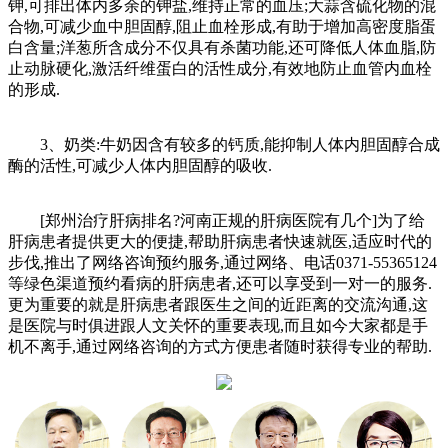
钾,可排出体内多余的钾盐,维持正常的血压;大蒜含硫化物的混
合物,可减少血中胆固醇,阻止血栓形成,有助于增加高密度脂蛋
白含量;洋葱所含成分不仅具有杀菌功能,还可降低人体血脂,防
止动脉硬化,激活纤维蛋白的活性成分,有效地防止血管内血栓
的形成.
3、奶类:牛奶因含有较多的钙质,能抑制人体内胆固醇合成
酶的活性,可减少人体内胆固醇的吸收.
[郑州治疗肝病排名?河南正规的肝病医院有几个]为了给
肝病患者提供更大的便捷,帮助肝病患者快速就医,适应时代的
步伐,推出了网络咨询预约服务,通过网络、电话0371-55365124
等绿色渠道预约看病的肝病患者,还可以享受到一对一的服务.
更为重要的就是肝病患者跟医生之间的近距离的交流沟通,这
是医院与时俱进跟人文关怀的重要表现,而且如今大家都是手
机不离手,通过网络咨询的方式方便患者随时获得专业的帮助.