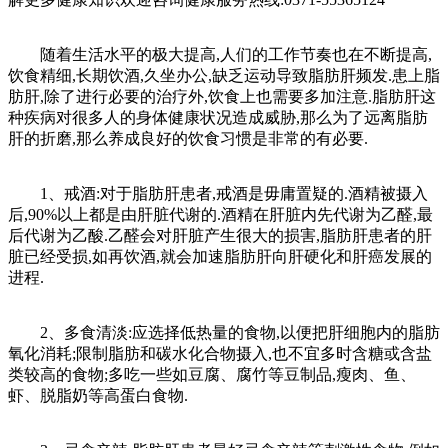
随着生活水平的极大提高,人们的工作节奏也在不断提高,
饮食精细,长期饮酒,久坐办公,缺乏运动导致脂肪肝频发.患上脂
肪肝,除了进行必要的治疗外,饮食上也需要多加注意.脂肪肝这
种疾病对很多人的身体健康状况造成威胁,那么为了远离脂肪
肝的折磨,那么养成良好的饮食习惯是非常的有必要.
1、戒酒:对于脂肪肝患者,戒酒是毋庸置疑的.酒精被摄入
后,90%以上都是由肝脏代谢的.酒精在肝脏内先代谢为乙醛,最
后代谢为乙酸.乙醛会对肝脏产生很大的损害,脂肪肝患者的肝
脏已经受损,如再饮酒,就会加速脂肪肝向肝硬化和肝癌发展的
进程.
2、多食清淡:应选择低热量的食物,以便把肝细胞内的脂肪
氧化消耗;限制脂肪和碳水化合物摄入,也不宜多时含糖或含盐
类较高的食物;多吃一些如豆腐、腐竹等豆制品,瘦肉、鱼、
虾、脱脂奶等高蛋白食物.